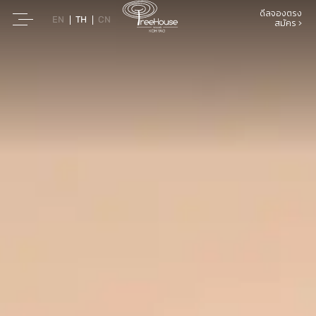
ดีลจองตรง
EN
TH
CN
สมัคร