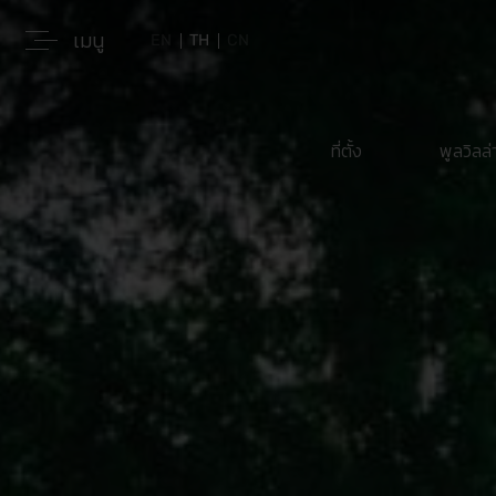
เมนู
EN
TH
CN
ที่ตั้ง
พูลวิลล่